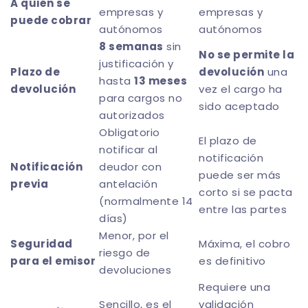
A quién se
empresas y
empresas y
puede cobrar
autónomos
autónomos
8 semanas
sin
No se permite la
justificación y
Plazo de
devolución
una
hasta
13 meses
devolución
vez el cargo ha
para cargos no
sido aceptado
autorizados
Obligatorio
El plazo de
notificar al
notificación
Notificación
deudor con
puede ser más
previa
antelación
corto si se pacta
(normalmente 14
entre las partes
días)
Menor, por el
Seguridad
Máxima, el cobro
riesgo de
para el emisor
es definitivo
devoluciones
Requiere una
Sencillo, es el
validación