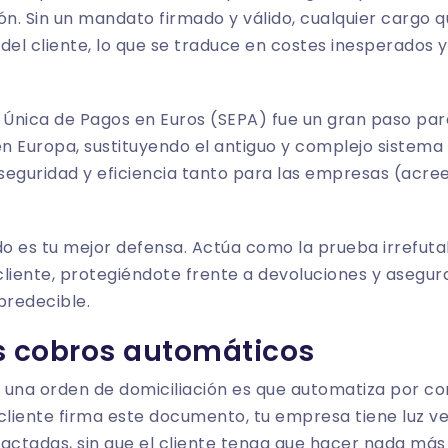
ón. Sin un mandato firmado y válido, cualquier cargo 
del cliente, lo que se traduce en costes inesperados
 Única de Pagos en Euros (SEPA) fue un gran paso para
 Europa, sustituyendo el antiguo y complejo sistema 
guridad y eficiencia tanto para las empresas (acre
o es tu mejor defensa. Actúa como la prueba irrefuta
liente, protegiéndote frente a devoluciones y asegura
predecible.
los cobros automáticos
e una orden de domiciliación es que automatiza por c
cliente firma este documento, tu empresa tiene luz ver
pactadas, sin que el cliente tenga que hacer nada má