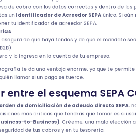
sa de cobro con los datos correctos y dentro de los p
itas un
Identificador de Acreedor
SEPA
único. Si aún 
er tu identificador de acreedor SEPA
.
rias
 asegura de que haya fondos y de que el mandato sea 
B2B).
ero y lo ingresa en la cuenta de tu empresa.
grafía te da una ventaja enorme, ya que te permite 
uién llamar si un pago se tuerce.
r entre el esquema SEPA C
orden de domiciliación de adeudo directo SEPA
, n
cisiones más críticas que tendrás que tomar es si us
Business-to-Business)
. Créeme, una mala elección 
seguridad de tus cobros y en tu tesorería.