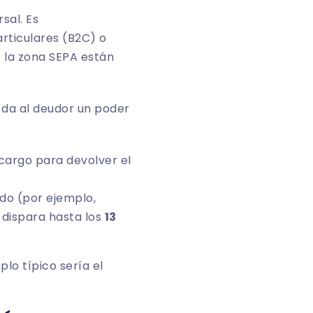
sal. Es
articulares (B2C) o
 la zona SEPA están
e da al deudor un poder
cargo para devolver el
ado (por ejemplo,
 dispara hasta los
13
lo típico sería el
.