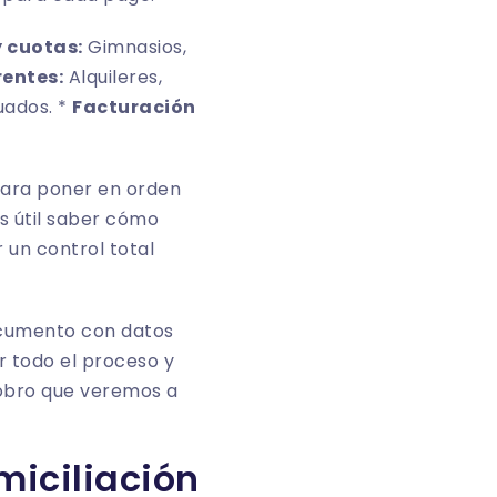
y cuotas:
Gimnasios,
rentes:
Alquileres,
uados. *
Facturación
para poner en orden
s útil saber cómo
 un control total
ocumento con datos
r todo el proceso y
cobro que veremos a
miciliación