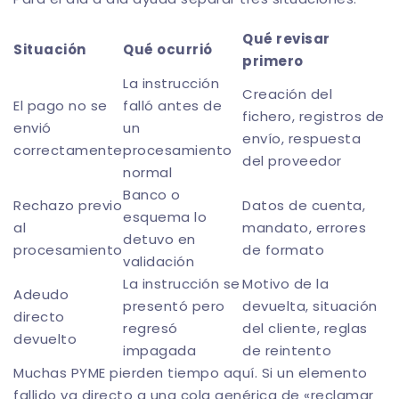
Qué revisar
Situación
Qué ocurrió
primero
La instrucción
Creación del
El pago no se
falló antes de
fichero, registros de
envió
un
envío, respuesta
correctamente
procesamiento
del proveedor
normal
Banco o
Rechazo previo
Datos de cuenta,
esquema lo
al
mandato, errores
detuvo en
procesamiento
de formato
validación
La instrucción se
Motivo de la
Adeudo
presentó pero
devuelta, situación
directo
regresó
del cliente, reglas
devuelto
impagada
de reintento
Muchas PYME pierden tiempo aquí. Si un elemento
fallido va directo a una cola genérica de «reclamar