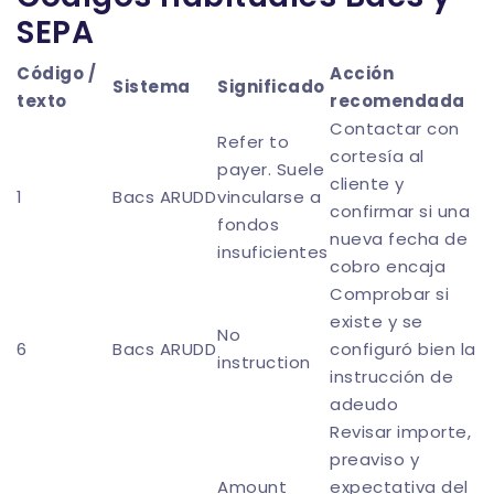
SEPA
Código /
Acción
Sistema
Significado
texto
recomendada
Contactar con
Refer to
cortesía al
payer. Suele
cliente y
1
Bacs ARUDD
vincularse a
confirmar si una
fondos
nueva fecha de
insuficientes
cobro encaja
Comprobar si
existe y se
No
6
Bacs ARUDD
configuró bien la
instruction
instrucción de
adeudo
Revisar importe,
preaviso y
Amount
expectativa del