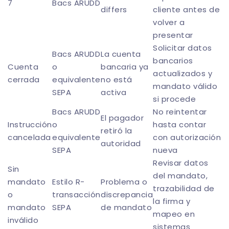
7
Bacs ARUDD
differs
cliente antes de
volver a
presentar
Solicitar datos
Bacs ARUDD
La cuenta
bancarios
Cuenta
o
bancaria ya
actualizados y
cerrada
equivalente
no está
mandato válido
SEPA
activa
si procede
Bacs ARUDD
No reintentar
El pagador
Instrucción
o
hasta contar
retiró la
cancelada
equivalente
con autorización
autoridad
SEPA
nueva
Revisar datos
Sin
del mandato,
mandato
Estilo R-
Problema o
trazabilidad de
o
transacción
discrepancia
la firma y
mandato
SEPA
de mandato
mapeo en
inválido
sistemas