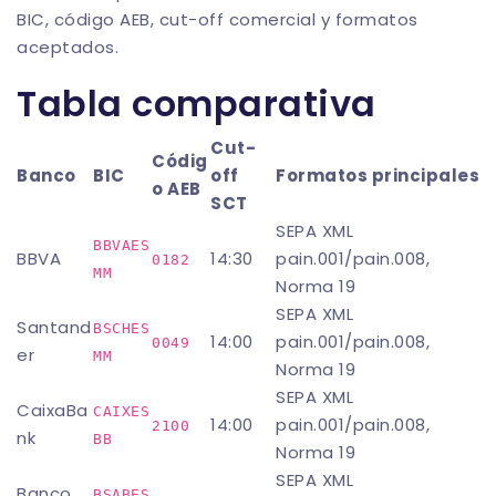
BIC, código AEB, cut-off comercial y formatos
aceptados.
Tabla comparativa
Cut-
Códig
Banco
BIC
off
Formatos principales
o AEB
SCT
SEPA XML
BBVAES
BBVA
14:30
pain.001/pain.008,
0182
MM
Norma 19
SEPA XML
Santand
BSCHES
14:00
pain.001/pain.008,
0049
er
MM
Norma 19
SEPA XML
CaixaBa
CAIXES
14:00
pain.001/pain.008,
2100
nk
BB
Norma 19
SEPA XML
Banco
BSABES