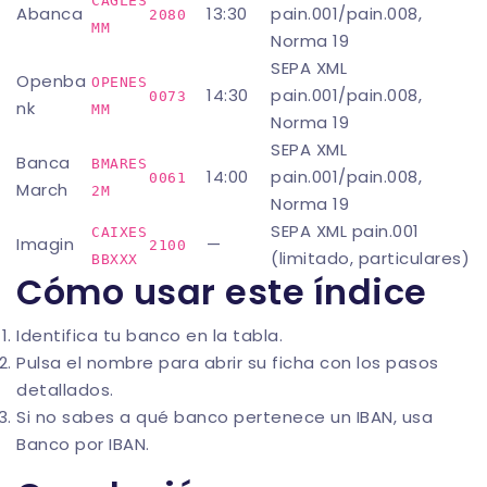
CAGLES
Abanca
13:30
pain.001/pain.008,
2080
MM
Norma 19
SEPA XML
Openba
OPENES
14:30
pain.001/pain.008,
0073
nk
MM
Norma 19
SEPA XML
Banca
BMARES
14:00
pain.001/pain.008,
0061
March
2M
Norma 19
SEPA XML pain.001
CAIXES
Imagin
—
2100
(limitado, particulares)
BBXXX
Cómo usar este índice
Identifica tu banco en la tabla.
Pulsa el nombre para abrir su ficha con los pasos
detallados.
Si no sabes a qué banco pertenece un IBAN, usa
Banco por IBAN
.