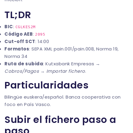
TL;DR
BIC
:
CGLKES2M
Código AEB
:
2095
Cut-off SCT
: 14:00
Formatos
: SEPA XML pain.001/pain.008, Norma 19,
Norma 34
Ruta de subida
: Kutxabank Empresas →
Cobros/Pagos
→
Importar fichero
.
Particularidades
Bilingüe euskera/español. Banca cooperativa con
foco en País Vasco.
Subir el fichero paso a
paso