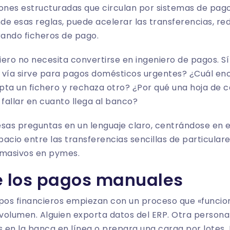
iones estructuradas que circulan por sistemas de pag
e esas reglas, puede acelerar las transferencias, red
ando ficheros de pago.
ero no necesita convertirse en ingeniero de pagos. S
 vía sirve para pagos domésticos urgentes? ¿Cuál en
pta un fichero y rechaza otro? ¿Por qué una hoja de 
 fallar en cuanto llega al banco?
esas preguntas en un lenguaje claro, centrándose en 
spacio entre las transferencias sencillas de particula
 masivos en pymes.
e los pagos manuales
ipos financieros empiezan con un proceso que «funcio
volumen. Alguien exporta datos del ERP. Otra persona
s en la banca en línea o prepara una carga por lotes. E