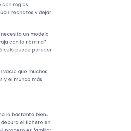
o con reglas
ucir rechazos y dejar
í necesita un modelo
caja con la nómina?
cálculo puede parecer
el vacío que muchos
res y el mundo más
na lo bastante bien»
 depura el fichero en
l proceso es familiar,