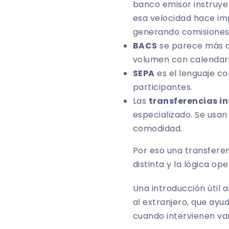
banco emisor instruye
esa velocidad hace im
generando comisiones
BACS
se parece más al
volumen con calendario
SEPA
es el lenguaje co
participantes.
Las
transferencias in
especializado. Se usa
comodidad.
Por eso una transferen
distinta y la lógica op
Una introducción útil 
al extranjero
, que ayu
cuando intervienen var