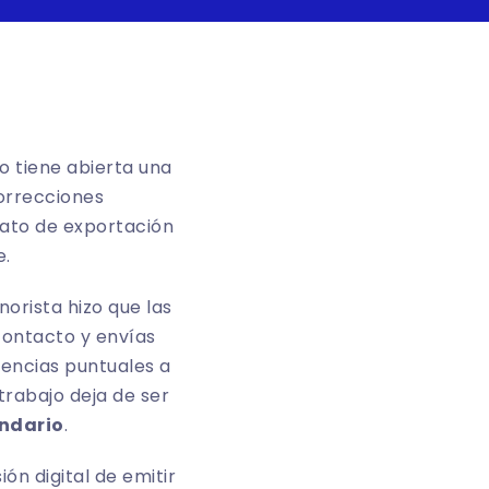
o tiene abierta una
correcciones
mato de exportación
e.
orista hizo que las
 contacto y envías
rencias puntuales a
trabajo deja de ser
endario
.
ón digital de emitir