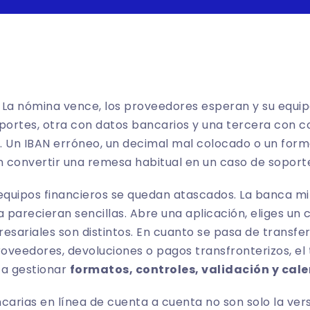
. La nómina vence, los proveedores esperan y su equip
mportes, otra con datos bancarios y una tercera con 
as». Un IBAN erróneo, un decimal mal colocado o un for
 convertir una remesa habitual en un caso de soport
quipos financieros se quedan atascados. La banca min
a parecieran sencillas. Abre una aplicación, eliges un
esariales son distintos. En cuanto se pasa de transfe
veedores, devoluciones o pagos transfronterizos, el 
 a gestionar
formatos, controles, validación y cal
carias en línea de cuenta a cuenta no son solo la versi