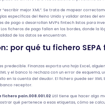
er “escribir mejor XML”. Se trata de mapear correctam
glas específicas del Reino Unido y validar antes del en
es de pago o
desarrollan MVPs fintech listos para inv
Los ficheros de pago fallan en los bordes, donde la lóg
calidad de los datos se encuentran.
n: por qué tu fichero SEPA 
es predecible. Finanzas exporta una hoja Excel, algui
l XML y el banco lo rechaza con un error de esquema, 
llo en la cuenta del deudor. El fichero puede ser XML
l banco receptor.
 fichero pain.008.001.02
útil tiene que hacer algo 
ostrar qué pertenece a esas etiquetas, cómo se calcul