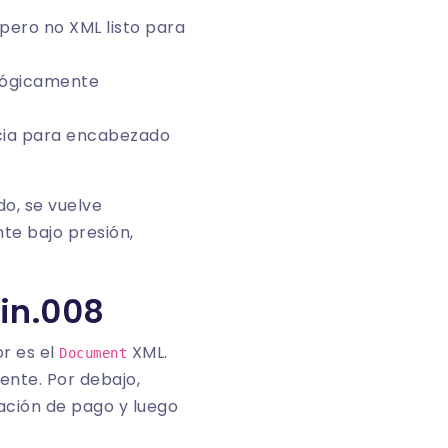
pero no XML listo para
 lógicamente
ncia para encabezado
do, se vuelve
te bajo presión,
ain.008
or es el
XML.
Document
ente. Por debajo,
ción de pago y luego