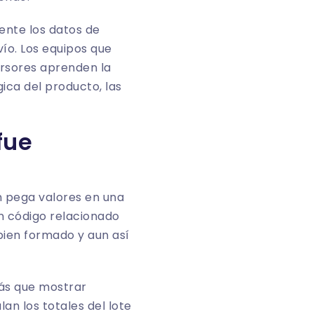
ente los datos de
vío. Los equipos que
ersores
aprenden la
ica del producto, las
fue
en pega valores en una
un código relacionado
 bien formado y aun así
más que mostrar
an los totales del lote