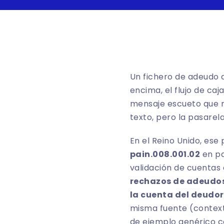
Un fichero de adeudo 
encima, el flujo de ca
mensaje escueto que n
texto, pero la pasarela
En el Reino Unido, es
pain.008.001.02
en pa
validación de cuentas 
rechazos de adeudos 
la cuenta del deudor
misma fuente (
context
de ejemplo genérico c