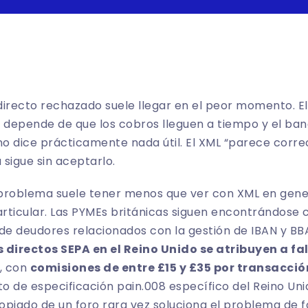
directo rechazado suele llegar en el peor momento. El
ja depende de que los cobros lleguen a tiempo y el ba
o dice prácticamente nada útil. El XML “parece correc
 sigue sin aceptarlo.
e problema suele tener menos que ver con XML en gen
rticular. Las PYMEs británicas siguen encontrándose
de deudores relacionados con la gestión de IBAN y BB
directos SEPA en el Reino Unido se atribuyen a fal
, con
comisiones de entre £15 y £35 por transacci
o de especificación pain.008 específico del Reino Uni
opiado de un foro rara vez soluciona el problema de f