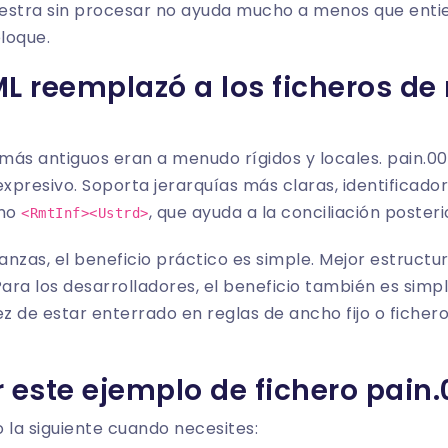
estra sin procesar no ayuda mucho a menos que entien
loque.
ML reemplazó a los ficheros d
ás antiguos eran a menudo rígidos y locales. pain.008
expresivo. Soporta jerarquías más claras, identificad
omo
, que ayuda a la conciliación posteri
<RmtInf><Ustrd>
nanzas, el beneficio práctico es simple. Mejor estructu
Para los desarrolladores, el beneficio también es simp
ez de estar enterrado en reglas de ancho fijo o ficher
este ejemplo de fichero pain.
la siguiente cuando necesites: