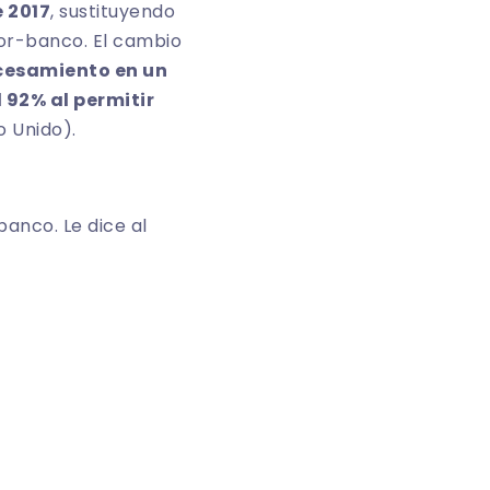
 2017
, sustituyendo
or-banco. El cambio
ocesamiento en un
 92% al permitir
o Unido
).
banco. Le dice al