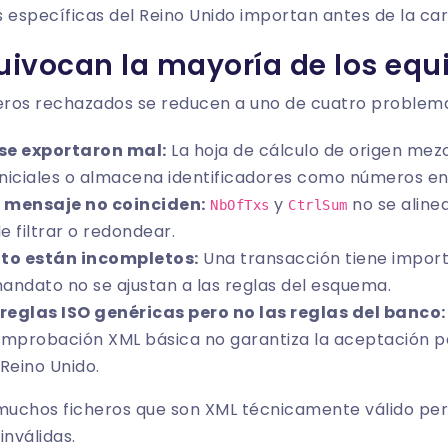
específicas del Reino Unido importan antes de la car
uivocan la mayoría de los equ
heros rechazados se reducen a uno de cuatro problema
se exportaron mal:
La hoja de cálculo de origen mez
iniciales o almacena identificadores como números en
e mensaje no coinciden:
y
no se alinea
NbOfTxs
CtrlSum
 filtrar o redondear.
to están incompletos:
Una transacción tiene import
andato no se ajustan a las reglas del esquema.
 reglas ISO genéricas pero no las reglas del banco:
omprobación XML básica no garantiza la aceptación p
Reino Unido.
uchos ficheros que son XML técnicamente válido per
nválidas.