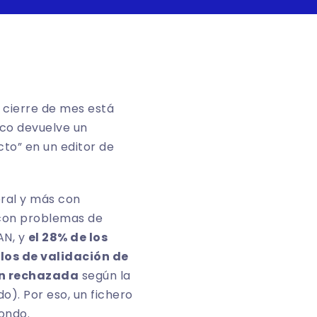
 cierre de mes está
nco devuelve un
to” en un editor de
eral y más con
 con problemas de
AN, y
el 28% de los
los de validación de
ón rechazada
según la
do
). Por eso, un fichero
ondo.