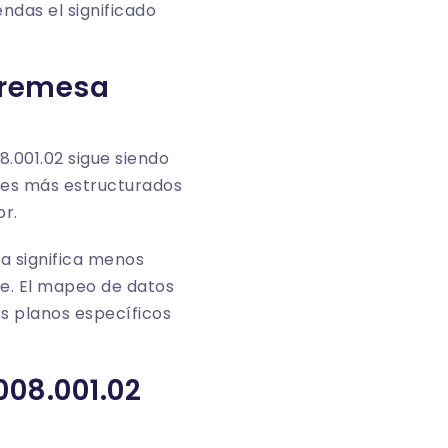
das el significado
e remesa
.001.02 sigue siendo
ores más estructurados
or.
ra significa menos
le. El mapeo de datos
os planos específicos
008.001.02