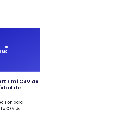
ertir mi CSV de
árbol de
ecisión para
a tu CSV de