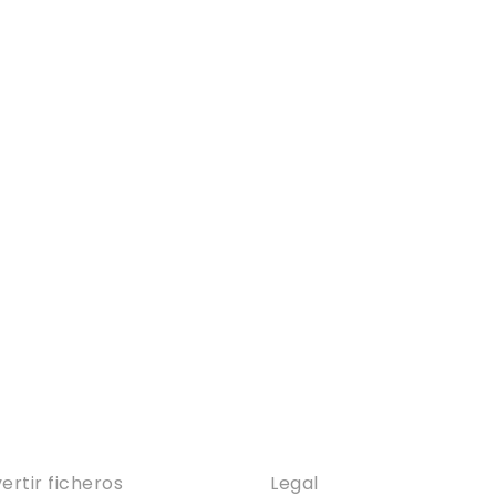
icios
Legal
ertir ficheros
Legal