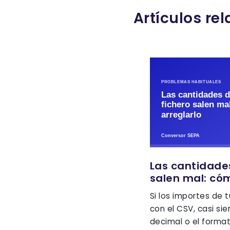
Artículos re
Las cantidades
salen mal: cóm
Si los importes de 
con el CSV, casi si
decimal o el forma