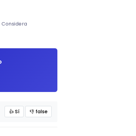
. Considera
o
👍 Sí
👎 false