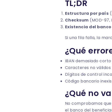
TL;DR
Estructura por país
(
Checksum
(MOD-97, I
Existencia del banco
Si una fila falla, la m
¿Qué error
IBAN demasiado corto /
Caracteres no válidos 
Dígitos de control inc
Código bancario inexis
¿Qué no v
No comprobamos que 
el banco del beneficiar