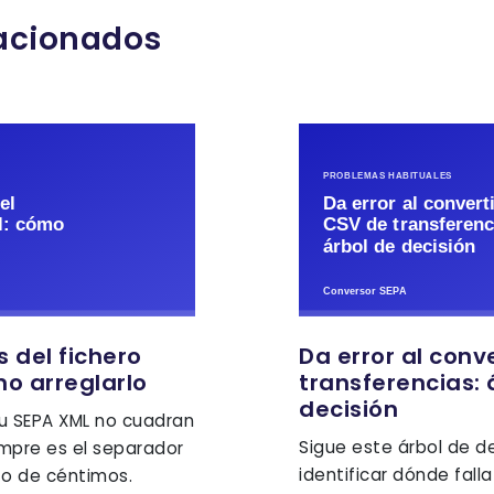
lacionados
 del fichero
Da error al conv
o arreglarlo
transferencias: 
decisión
tu SEPA XML no cuadran
Sigue este árbol de d
empre es el separador
identificar dónde fall
to de céntimos.