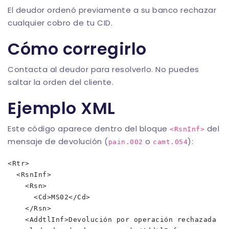
El deudor ordenó previamente a su banco rechazar
cualquier cobro de tu CID.
Cómo corregirlo
Contacta al deudor para resolverlo. No puedes
saltar la orden del cliente.
Ejemplo XML
Este código aparece dentro del bloque
del
<RsnInf>
mensaje de devolución (
o
):
pain.002
camt.054
<Rtr>

  <RsnInf>

    <Rsn>

      <Cd>MS02</Cd>

    </Rsn>

    <AddtlInf>Devolución por operación rechazada 