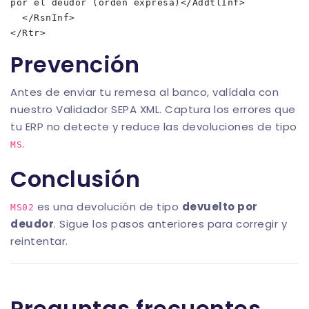
por el deudor (orden expresa)</AddtlInf>

  </RsnInf>

Prevención
Antes de enviar tu remesa al banco, valídala con
nuestro
Validador SEPA XML
. Captura los errores que
tu ERP no detecte y reduce las devoluciones de tipo
.
MS
Conclusión
es una devolución de tipo
devuelto por
MS02
deudor
. Sigue los pasos anteriores para corregir y
reintentar.
Preguntas frecuentes