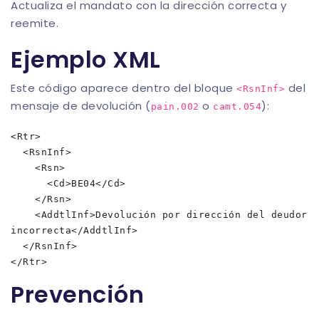
Actualiza el mandato con la dirección correcta y
reemite.
Ejemplo XML
Este código aparece dentro del bloque
del
<RsnInf>
mensaje de devolución (
o
):
pain.002
camt.054
<Rtr>

  <RsnInf>

    <Rsn>

      <Cd>BE04</Cd>

    </Rsn>

    <AddtlInf>Devolución por dirección del deudor 
incorrecta</AddtlInf>

  </RsnInf>

Prevención