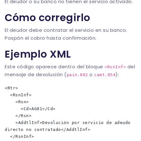
El deudor o su banco no tienen el servicio activado.
Cómo corregirlo
El deudor debe contratar el servicio en su banco.
Pospón el cobro hasta confirmación.
Ejemplo XML
Este código aparece dentro del bloque
del
<RsnInf>
mensaje de devolución (
o
):
pain.002
camt.054
<Rtr>

  <RsnInf>

    <Rsn>

      <Cd>AG01</Cd>

    </Rsn>

    <AddtlInf>Devolución por servicio de adeudo 
directo no contratado</AddtlInf>

  </RsnInf>
