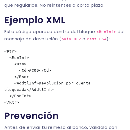
que regularice. No reintentes a corto plazo.
Ejemplo XML
Este código aparece dentro del bloque
del
<RsnInf>
mensaje de devolución (
o
):
pain.002
camt.054
<Rtr>

  <RsnInf>

    <Rsn>

      <Cd>AC06</Cd>

    </Rsn>

    <AddtlInf>Devolución por cuenta 
bloqueada</AddtlInf>

  </RsnInf>

Prevención
Antes de enviar tu remesa al banco, valídala con