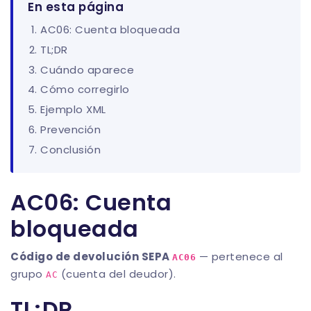
En esta página
AC06: Cuenta bloqueada
TL;DR
Cuándo aparece
Cómo corregirlo
Ejemplo XML
Prevención
Conclusión
AC06: Cuenta
bloqueada
Código de devolución SEPA
— pertenece al
AC06
grupo
(cuenta del deudor).
AC
TL;DR