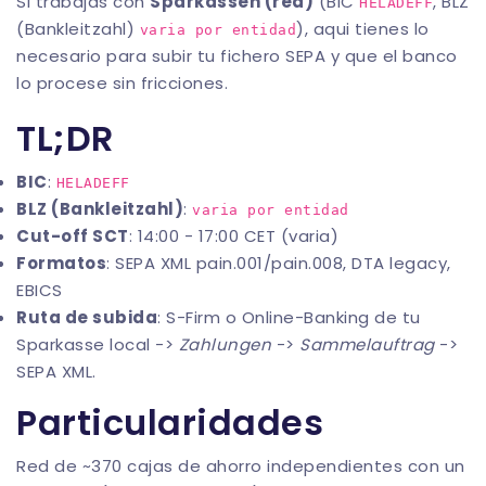
Si trabajas con
Sparkassen (red)
(BIC
, BLZ
HELADEFF
(Bankleitzahl)
), aqui tienes lo
varia por entidad
necesario para subir tu fichero SEPA y que el banco
lo procese sin fricciones.
TL;DR
BIC
:
HELADEFF
BLZ (Bankleitzahl)
:
varia por entidad
Cut-off SCT
: 14:00 - 17:00 CET (varia)
Formatos
: SEPA XML pain.001/pain.008, DTA legacy,
EBICS
Ruta de subida
: S-Firm o Online-Banking de tu
Sparkasse local ->
Zahlungen
->
Sammelauftrag
->
SEPA XML.
Particularidades
Red de ~370 cajas de ahorro independientes con un